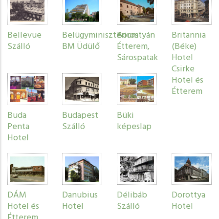
Bellevue
Belügyminisztérium
Borostyán
Britannia
Szálló
BM Üdülő
Étterem,
(Béke)
Sárospatak
Hotel
Csirke
Hotel és
Étterem
Buda
Budapest
Büki
Penta
Szálló
képeslap
Hotel
DÁM
Danubius
Délibáb
Dorottya
Hotel és
Hotel
Szálló
Hotel
Étterem