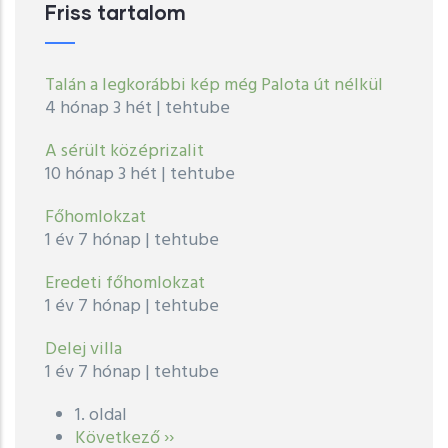
Friss tartalom
Talán a legkorábbi kép még Palota út nélkül
4 hónap 3 hét
|
tehtube
A sérült középrizalit
10 hónap 3 hét
|
tehtube
Főhomlokzat
1 év 7 hónap
|
tehtube
Eredeti főhomlokzat
1 év 7 hónap
|
tehtube
Delej villa
1 év 7 hónap
|
tehtube
1. oldal
Oldalszámozás
Következő
Következő ››