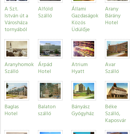
A Szt.
Alföld
Állami
Arany
István út a
Szálló
Gazdaságok
Bárány
Városháza
Közös
Hotel
tornyából
Üdülője
Aranyhomok
Árpád
Atrium
Avar
Szálló
Hotel
Hyatt
Szálló
Baglas
Balaton
Bányász
Béke
Hotel
szálló
Gyógyház
Szálló,
Kaposvár