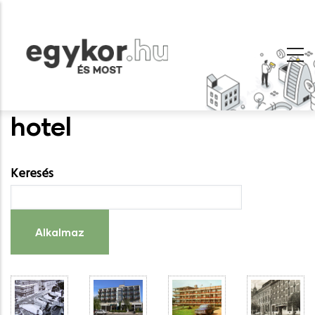
Ugrás
a
tartalomra
hotel
Keresés