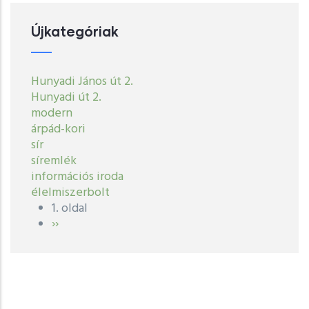
Újkategóriak
Hunyadi János út 2.
Hunyadi út 2.
modern
árpád-kori
sír
síremlék
információs iroda
élelmiszerbolt
1. oldal
Oldalszámozás
Következő
››
oldal