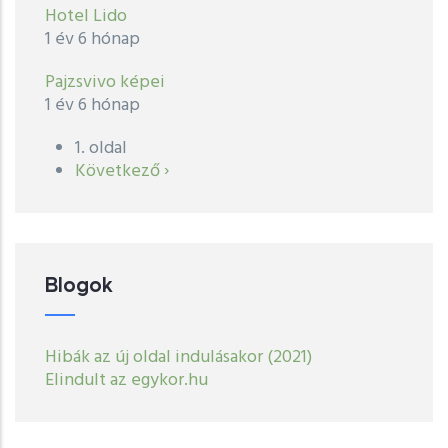
Hotel Lido
1 év 6 hónap
Pajzsvivo képei
1 év 6 hónap
1. oldal
Oldalszámozás
Következő
Következő ›
oldal
Blogok
Hibák az új oldal indulásakor (2021)
Elindult az egykor.hu