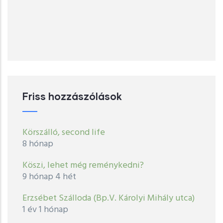
Friss hozzászólások
Körszálló, second life
8 hónap
Köszi, lehet még reménykedni?
9 hónap 4 hét
Erzsébet Szálloda (Bp.V. Károlyi Mihály utca)
1 év 1 hónap