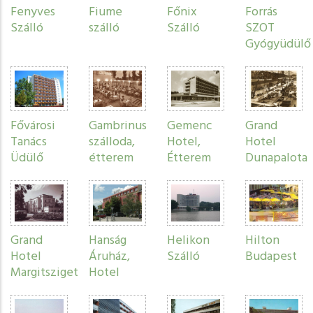
Fenyves
Fiume
Főnix
Forrás
Szálló
szálló
Szálló
SZOT
Gyógyüdülő
Fővárosi
Gambrinus
Gemenc
Grand
Tanács
szálloda,
Hotel,
Hotel
Üdülő
étterem
Étterem
Dunapalota
Grand
Hanság
Helikon
Hilton
Hotel
Áruház,
Szálló
Budapest
Margitsziget
Hotel