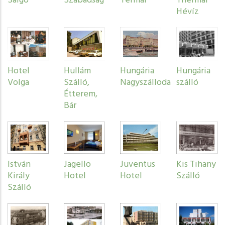
Salgó
Szabadság
Termál
Thermal
Hévíz
Hotel
Hullám
Hungária
Hungária
Volga
Szálló,
Nagyszálloda
szálló
Étterem,
Bár
István
Jagello
Juventus
Kis Tihany
Király
Hotel
Hotel
Szálló
Szálló