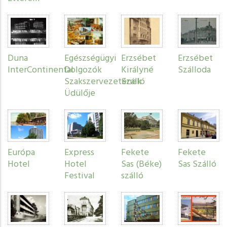
Duna
Egészségügyi
Erzsébet
Erzsébet
InterContinental
Dolgozók
Királyné
Szálloda
Szakszervezetének
Szálló
Üdülője
Európa
Express
Fekete
Fekete
Hotel
Hotel
Sas (Béke)
Sas Szálló
Festival
szálló